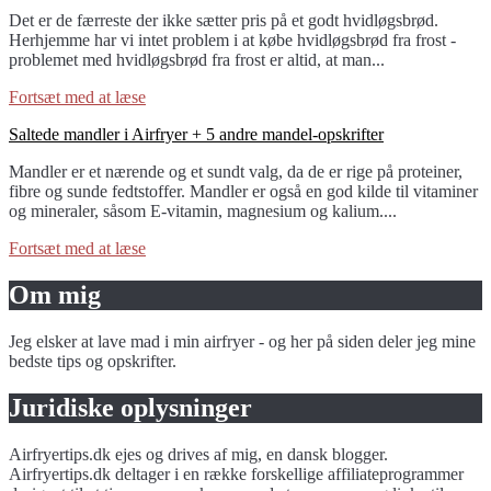
to
Det er de færreste der ikke sætter pris på et godt hvidløgsbrød.
Hvidløgsbrød
Herhjemme har vi intet problem i at købe hvidløgsbrød fra frost -
i
problemet med hvidløgsbrød fra frost er altid, at man...
Airfryer
(fra
Fortsæt med at læse
frost)
link
Saltede mandler i Airfryer + 5 andre mandel-opskrifter
to
Mandler er et nærende og et sundt valg, da de er rige på proteiner,
Saltede
fibre og sunde fedtstoffer. Mandler er også en god kilde til vitaminer
mandler
og mineraler, såsom E-vitamin, magnesium og kalium....
i
Airfryer
Fortsæt med at læse
+
5
Om mig
andre
mandel-
opskrifter
Jeg elsker at lave mad i min airfryer - og her på siden deler jeg mine
bedste tips og opskrifter.
Juridiske oplysninger
Airfryertips.dk ejes og drives af mig, en dansk blogger.
Airfryertips.dk deltager i en række forskellige affiliateprogrammer