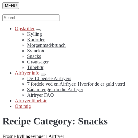
Skip
MENU
to
content
Search
Search
for:
Opskrifter
Submenu
Kylling
Toggle
Kartofler
Morgenmad/brunch
Svinekød
Snacks
Grøntsager
Tilbehør
Airfryer info
Submenu
De 10 bedste Airfryers
Toggle
7 fordele ved en Airfryer: Hvorfor de er guld værd
Sådan rengør du din Airfryer
Airfryer FAQ
Airfryer tilbehør
Om mig
Recipe Category:
Snacks
link
Frosne kyllingevinger i Airfryer