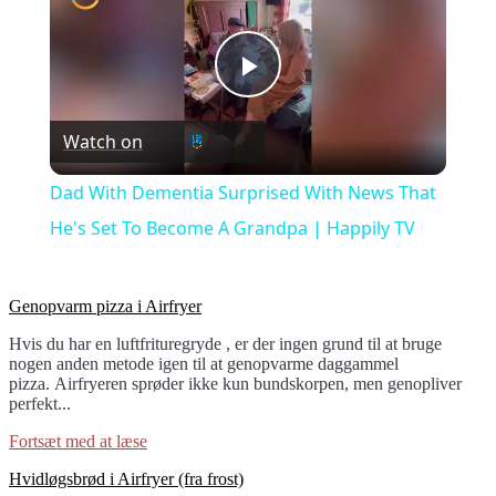
Play
Watch on
Video
Dad With Dementia Surprised With News That
He's Set To Become A Grandpa | Happily TV
link
Genopvarm pizza i Airfryer
to
Hvis du har en luftfrituregryde , er der ingen grund til at bruge
Genopvarm
nogen anden metode igen til at genopvarme daggammel
pizza
pizza. Airfryeren sprøder ikke kun bundskorpen, men genopliver
i
perfekt...
Airfryer
Fortsæt med at læse
link
Hvidløgsbrød i Airfryer (fra frost)