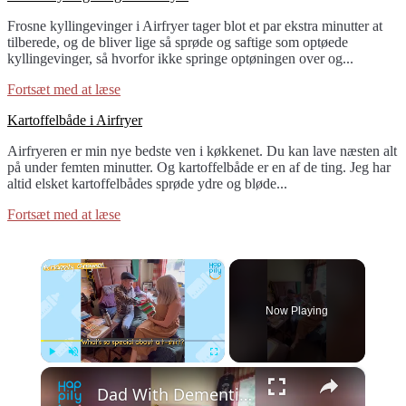
to
Frosne kyllingevinger i Airfryer tager blot et par ekstra minutter at
Frosne
tilberede, og de bliver lige så sprøde og saftige som optøede
kyllingevinger
kyllingevinger, så hvorfor ikke springe optøningen over og...
i
Airfryer
Fortsæt med at læse
link
Kartoffelbåde i Airfryer
to
Airfryeren er min nye bedste ven i køkkenet. Du kan lave næsten alt
Kartoffelbåde
på under femten minutter. Og kartoffelbåde er en af de ting. Jeg har
i
altid elsket kartoffelbådes sprøde ydre og bløde...
Airfryer
Fortsæt med at læse
×
Now Playing
×
Play
Unmute
Fullscreen
Dad With Dementia Surprised With News That He's Set To Become A Grandpa | Happily TV