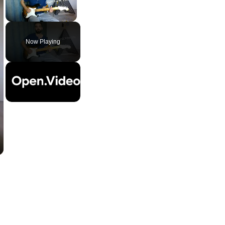
Unmute
Now Playing