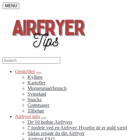
Skip
MENU
to
content
Search
Search
for:
Opskrifter
Submenu
Kylling
Toggle
Kartofler
Morgenmad/brunch
Svinekød
Snacks
Grøntsager
Tilbehør
Airfryer info
Submenu
De 10 bedste Airfryers
Toggle
7 fordele ved en Airfryer: Hvorfor de er guld værd
Sådan rengør du din Airfryer
Airfryer FAQ