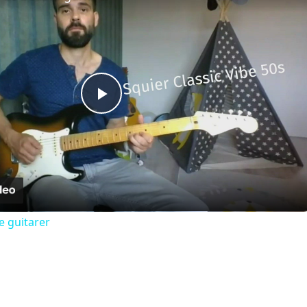
Play
Video
e guitarer