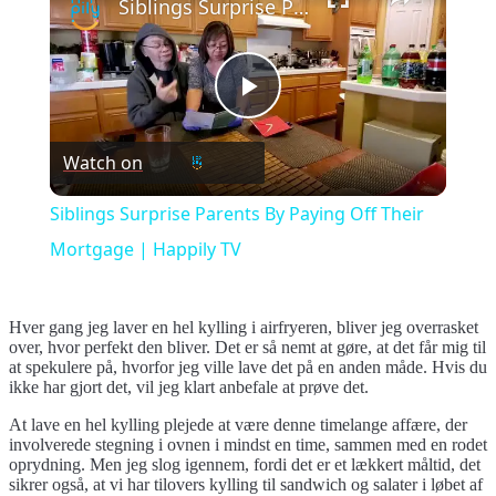
Siblings Surprise Parents By Paying Off Their Mortgage | Happily TV
Play
Watch on
Video
Siblings Surprise Parents By Paying Off Their
Mortgage | Happily TV
Hver gang jeg laver en hel kylling i airfryeren, bliver jeg overrasket
over, hvor perfekt den bliver. Det er så nemt at gøre, at det får mig til
at spekulere på, hvorfor jeg ville lave det på en anden måde. Hvis du
ikke har gjort det, vil jeg klart anbefale at prøve det.
At lave en hel kylling plejede at være denne timelange affære, der
involverede stegning i ovnen i mindst en time, sammen med en rodet
oprydning. Men jeg slog igennem, fordi det er et lækkert måltid, det
sikrer også, at vi har tilovers kylling til sandwich og salater i løbet af