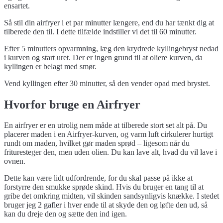
ensartet.
Så stil din airfryer i et par minutter længere, end du har tænkt dig at
tilberede den til. I dette tilfælde indstiller vi det til 60 minutter.
Efter 5 minutters opvarmning, læg den krydrede kyllingebryst nedad
i kurven og start uret. Der er ingen grund til at oliere kurven, da
kyllingen er belagt med smør.
Vend kyllingen efter 30 minutter, så den vender opad med brystet.
Hvorfor bruge en Airfryer
En airfryer er en utrolig nem måde at tilberede stort set alt på. Du
placerer maden i en Airfryer-kurven, og varm luft cirkulerer hurtigt
rundt om maden, hvilket gør maden sprød – ligesom når du
frituresteger den, men uden olien. Du kan lave alt, hvad du vil lave i
ovnen.
Dette kan være lidt udfordrende, for du skal passe på ikke at
forstyrre den smukke sprøde skind. Hvis du bruger en tang til at
gribe det omkring midten, vil skinden sandsynligvis knække. I stedet
bruger jeg 2 gafler i hver ende til at skyde den og løfte den ud, så
kan du dreje den og sætte den ind igen.