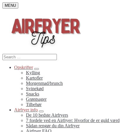
Skip
MENU
to
content
Search
Search
for:
Opskrifter
Submenu
Kylling
Toggle
Kartofler
Morgenmad/brunch
Svinekød
Snacks
Grøntsager
Tilbehør
Airfryer info
Submenu
De 10 bedste Airfryers
Toggle
7 fordele ved en Airfryer: Hvorfor de er guld værd
Sådan rengør du din Airfryer
Airfryer FAQ