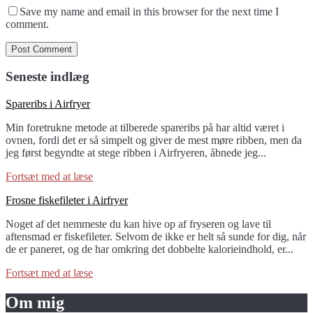
Save my name and email in this browser for the next time I
comment.
Seneste indlæg
link
Spareribs i Airfryer
to
Min foretrukne metode at tilberede spareribs på har altid været i
Spareribs
ovnen, fordi det er så simpelt og giver de mest møre ribben, men da
i
jeg først begyndte at stege ribben i Airfryeren, åbnede jeg...
Airfryer
Fortsæt med at læse
link
Frosne fiskefileter i Airfryer
to
Noget af det nemmeste du kan hive op af fryseren og lave til
Frosne
aftensmad er fiskefileter. Selvom de ikke er helt så sunde for dig, når
fiskefileter
de er paneret, og de har omkring det dobbelte kalorieindhold, er...
i
Airfryer
Fortsæt med at læse
Om mig