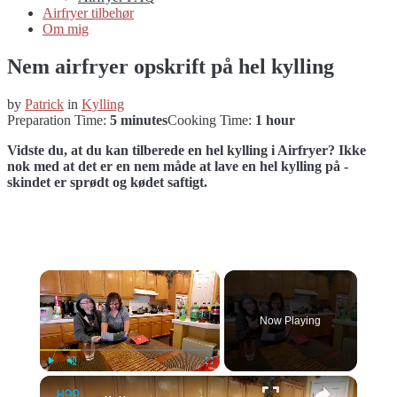
Airfryer tilbehør
Om mig
Nem airfryer opskrift på hel kylling
by
Patrick
in
Kylling
Preparation Time:
5 minutes
Cooking Time:
1 hour
Vidste du, at du kan tilberede en hel kylling i Airfryer? Ikke
nok med at det er en nem måde at lave en hel kylling på -
skindet er sprødt og kødet saftigt.
×
Now Playing
×
Play
Unmute
Fullscreen