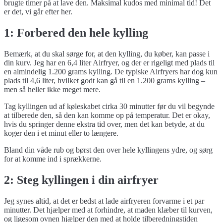
brugte timer på at lave den. Maksimal kudos med minimal tid! Det
er det, vi går efter her.
1: Forbered den hele kylling
Bemærk, at du skal sørge for, at den kylling, du køber, kan passe i
din kurv. Jeg har en 6,4 liter Airfryer, og der er rigeligt med plads til
en almindelig 1.200 grams kylling. De typiske Airfryers har dog kun
plads til 4,6 liter, hvilket godt kan gå til en 1.200 grams kylling –
men så heller ikke meget mere.
Tag kyllingen ud af køleskabet cirka 30 minutter før du vil begynde
at tilberede den, så den kan komme op på temperatur. Det er okay,
hvis du springer denne ekstra tid over, men det kan betyde, at du
koger den i et minut eller to længere.
Bland din våde rub og børst den over hele kyllingens ydre, og sørg
for at komme ind i sprækkerne.
2: Steg kyllingen i din airfryer
Jeg synes altid, at det er bedst at lade airfryeren forvarme i et par
minutter. Det hjælper med at forhindre, at maden klæber til kurven,
og ligesom ovnen hjælper den med at holde tilberedningstiden