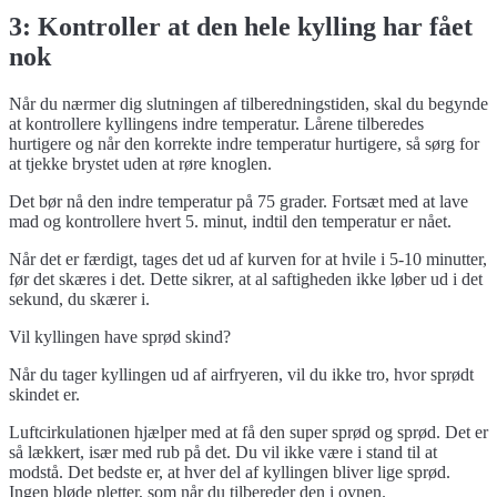
3: Kontroller at den hele kylling har fået
nok
Når du nærmer dig slutningen af ​​tilberedningstiden, skal du begynde
at kontrollere kyllingens indre temperatur. Lårene tilberedes
hurtigere og når den korrekte indre temperatur hurtigere, så sørg for
at tjekke brystet uden at røre knoglen.
Det bør nå den indre temperatur på 75 grader. Fortsæt med at lave
mad og kontrollere hvert 5. minut, indtil den temperatur er nået.
Når det er færdigt, tages det ud af kurven for at hvile i 5-10 minutter,
før det skæres i det. Dette sikrer, at al saftigheden ikke løber ud i det
sekund, du skærer i.
Vil kyllingen have sprød skind?
Når du tager kyllingen ud af airfryeren, vil du ikke tro, hvor sprødt
skindet er.
Luftcirkulationen hjælper med at få den super sprød og sprød. Det er
så lækkert, især med rub på det. Du vil ikke være i stand til at
modstå. Det bedste er, at hver del af kyllingen bliver lige sprød.
Ingen bløde pletter, som når du tilbereder den i ovnen.